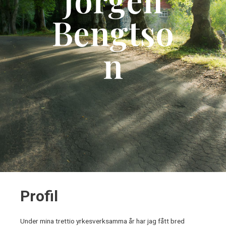
Bengtso
n
Profil
Under mina trettio yrkesverksamma år har jag fått bred