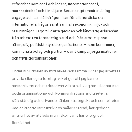
erfarenhet som chef och ledare, informationschef,
marknadschef och försäljare. Sedan ungdomsåren är jag
engagerad i samhällsfrågor, framför allt nordiska och
internationella frågor samt samhällsekonomi-, miljö- och
resursfrågor. Lägg till detta gedigen och långvarig erfarenhet
från arbete i en föränderlig värld och från arbete i privat
näringsliv, politiskt styrda organisationer – som kommuner,
kommunala bolag och partier – samt kampanjorganisationer
och frivilligorganisationer.
Under huvuddelen av mitt yrkesverksamma liv har jag arbetat i
privata eller egna företag, vilket gör att jag känner
näringslivets och marknadens villkor väl. Jag har tillägnat mig
goda organisations- och kommunikationsfärdigheter, är
självständig och drivande, tänker strategiskt och ser helheten.
Jag är kreativ, initiativrik och målorienterad, har gedigen
erfarenhet av att leda människor samt har energi och
ödmjukhet.