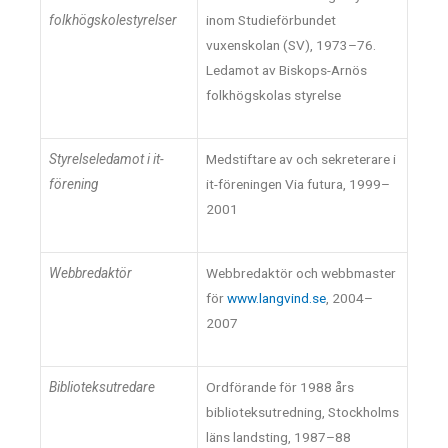
folkhögskolestyrelser
inom Studieförbundet
vuxenskolan (SV), 1973–76.
Ledamot av Biskops-Arnös
folkhögskolas styrelse
Styrelseledamot i it-
Medstiftare av och sekreterare i
förening
it-föreningen Via futura, 1999–
2001
Webbredaktör
Webbredaktör och webbmaster
för
www.langvind.se
, 2004–
2007
Biblioteksutredare
Ordförande för 1988 års
biblioteksutredning, Stockholms
läns landsting, 1987–88