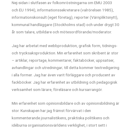
Nej-sidan i slutfasen av folkomröstningarna om EMU 2003
och EU 1994), informationssekreterare (valrörelsen 1985),
informationskonsult (eget företag), reporter (Värnpliktsnytt),
kommunal handläggare (Stockholms stad) och under drygt 30
år som talare, utbildare och mötesordförande/moderator.
Jag har arbetat med webbproduktion, grafisk form, tidnings-
och trycksaksproduktion. Min erfarenhet som skribent är stor
– artiklar, reportage, kommentarer, faktaböcker, uppsatser,
avhandlingar och utredningar; till detta kommer textredigering
i alla former. Jag har även varit förläggare och producent av
fackböcker. Jag har erfarenhet av utbildning och pedagogisk
verksamhet som lärare, föreläsare och kursarrangör.
Min erfarenhet som opinionsbildare och av opinionsbildning är
stor. Kunskapen har jag främst förvärvat i den
kommenterande journalistikens, praktiska politikens och
idéburna organisationsvärldens verklighet, i stort sett i