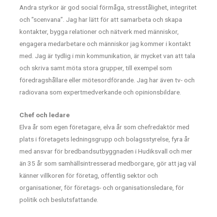
Andra styrkor är god social förmåga, stresstålighet, integritet
och ”scenvana”. Jag har lätt för att samarbeta och skapa
kontakter, bygga relationer och nätverk med människor,
engagera medarbetare och människor jag kommer i kontakt
med. Jag är tydlig i min kommunikation, är mycket van att tala
och skriva samt möta stora grupper, till exempel som
föredragshållare eller mötesordförande. Jag har även tv- och
radiovana som expertmedverkande och opinionsbildare.
Chef och ledare
Elva år som egen företagare, elva år som chefredaktör med
plats i företagets ledningsgrupp och bolagsstyrelse, fyra år
med ansvar för bredbandsutbyggnaden i Hudiksvall och mer
än 35 år som samhällsintresserad medborgare, gör att jag väl
känner villkoren för företag, offentlig sektor och
organisationer, för företags- och organisationsledare, för
politik och beslutsfattande.