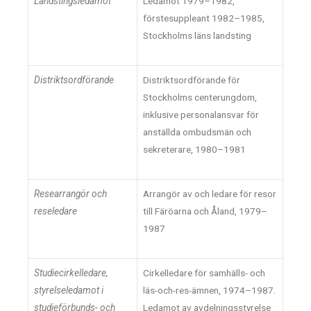
Landstingsledamot
Ledamot 1979–1982,
förstesuppleant 1982–1985,
Stockholms läns landsting
Distriktsordförande
Distriktsordförande för
Stockholms centerungdom,
inklusive personalansvar för
anställda ombudsmän och
sekreterare, 1980–1981
Researrangör och
Arrangör av och ledare för resor
reseledare
till Färöarna och Åland, 1979–
1987
Studiecirkelledare,
Cirkelledare för samhälls- och
styrelseledamot i
läs-och-res-ämnen, 1974–1987.
studieförbunds- och
Ledamot av avdelningsstyrelse